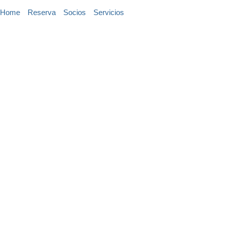
Ir
Home
Reserva
Socios
Servicios
al
contenido