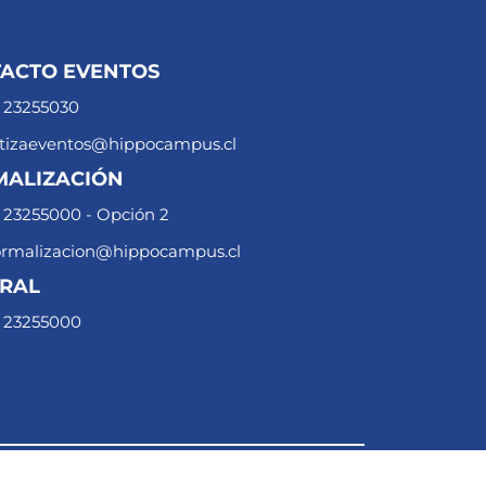
ACTO EVENTOS
 23255030
tizaeventos@hippocampus.cl
ALIZACIÓN
 23255000 - Opción 2
rmalizacion@hippocampus.cl
RAL
 23255000
nto uso de deptos y reservas clientes