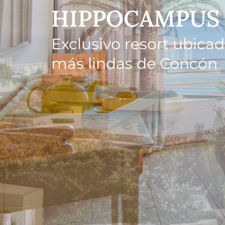
HIPPOCAMPUS
Exclusivo resort ubicad
más lindas de Concón