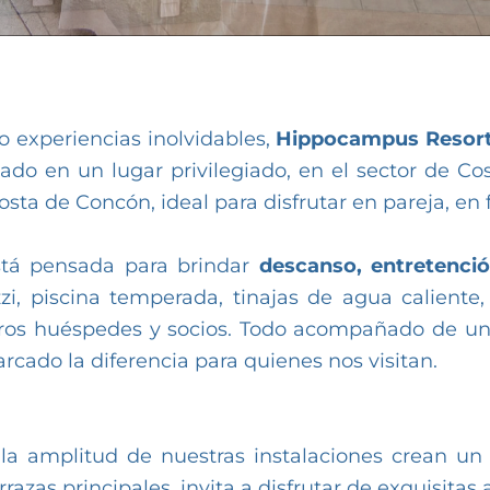
o experiencias inolvidables,
Hippocampus Resor
cado en un lugar privilegiado, en el sector de 
osta de Concón, ideal para disfrutar en pareja, en
está pensada para brindar
descanso, entretenci
uzzi, piscina temperada, tinajas de agua calient
stros huéspedes y socios. Todo acompañado de u
rcado la diferencia para quienes nos visitan.
 la amplitud de nuestras instalaciones crean u
azas principales, invita a disfrutar de exquisitas a