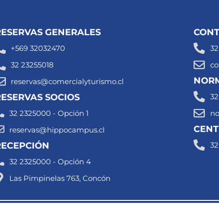
RESERVAS GENERALES
CONT
+569 32032470
32
32 23255018
co
NORM
reservas@comercialyturismo.cl
RESERVAS SOCIOS
32
32 2325000 - Opción 1
no
CENT
reservas@hippocampus.cl
RECEPCIÓN
32
32 2325000 - Opción 4
Las Pimpinelas 763, Concón
e
Política de Cancelación de
Reglame